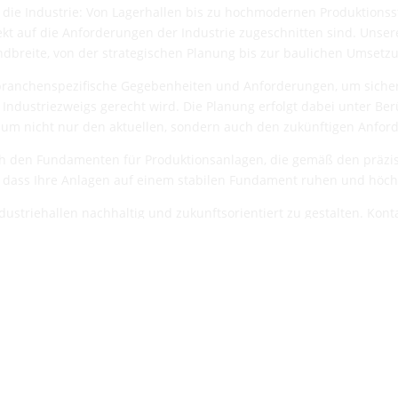
die Industrie: Von Lagerhallen bis zu hochmodernen Produktionsstä
ekt auf die Anforderungen der Industrie zugeschnitten sind. Unser
dbreite, von der strategischen Planung bis zur baulichen Umsetz
branchenspezifische Gegebenheiten und Anforderungen, um sicherzu
Industriezweigs gerecht wird. Die Planung erfolgt dabei unter Be
 um nicht nur den aktuellen, sondern auch den zukünftigen Anfor
h den Fundamenten für Produktionsanlagen, die gemäß den präz
, dass Ihre Anlagen auf einem stabilen Fundament ruhen und höchst
ndustriehallen nachhaltig und zukunftsorientiert zu gestalten. Kon
und gemeinsame Planung Ihrer industriellen Infrastruktur.
WIR REALISIEREN IHRE WÜNSCHE