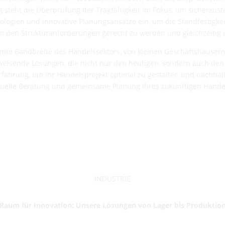
steht die Überprüfung der Tragfähigkeit im Fokus, um sicherzust
ologien und innovative Planungsansätze ein, um die Standfestigkei
den Strukturanforderungen gerecht zu werden und gleichzeitig ei
samte Bandbreite des Handelssektors, von kleinen Geschäftshäusern
sweisende Lösungen, die nicht nur den heutigen, sondern auch d
fahrung, um Ihr Handelsprojekt optimal zu gestalten und nachhalti
duelle Beratung und gemeinsame Planung Ihres zukünftigen Hande
INDUSTRIE
Raum für Innovation: Unsere Lösungen von Lager bis Produktio