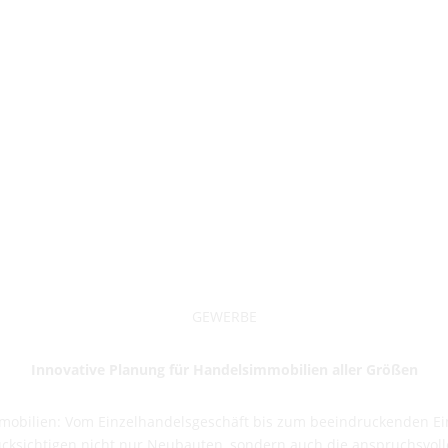
GEWERBE
Innovative Planung für
Handelsimmobilien aller Größen
immobilien: Vom Einzelhandelsgeschäft bis zum beeindruckenden E
ksichtigen nicht nur Neubauten, sondern auch die anspruchsvo