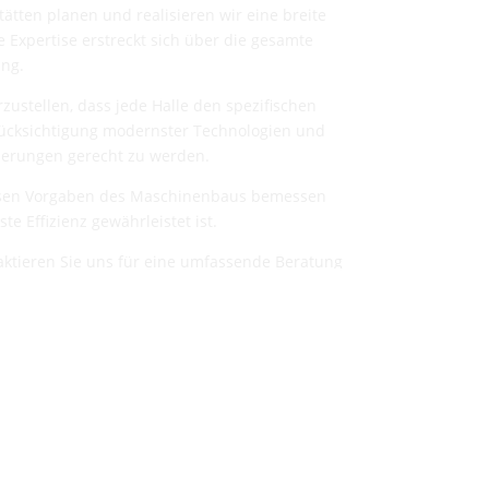
tten planen und realisieren wir eine breite
e Expertise erstreckt sich über die gesamte
ung.
stellen, dass jede Halle den spezifischen
rücksichtigung modernster Technologien und
derungen gerecht zu werden.
isen Vorgaben des Maschinenbaus bemessen
e Effizienz gewährleistet ist.
taktieren Sie uns für eine umfassende Beratung