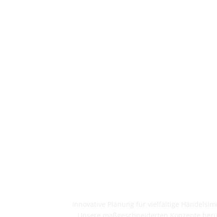
Innovative Planung für vielfältige Handels
Unsere maßgeschneiderten Konzepte berüc